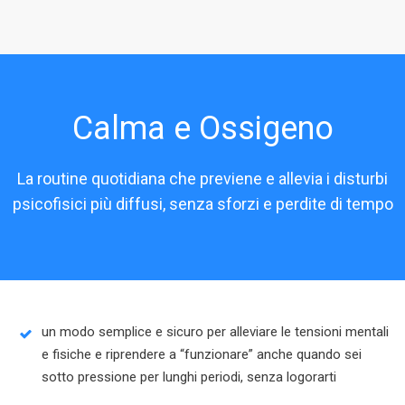
Calma e Ossigeno
La routine quotidiana che previene e allevia i disturbi
psicofisici più diffusi, senza sforzi e perdite di tempo
un modo semplice e sicuro per alleviare le tensioni mentali
e fisiche e riprendere a “funzionare” anche quando sei
sotto pressione per lunghi periodi, senza logorarti