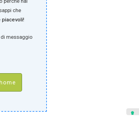
 o perché hai
 sappi che
e piacevoli!
 di messaggio
a home