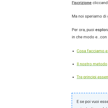
l’iscrizione
cliccando
Ma noi speriamo di 
Per ora, puoi
esplora
in che modo e…con 
Cosa facciamo e
Il nostro metodo
Tre principi essen
E se poi vuoi ess