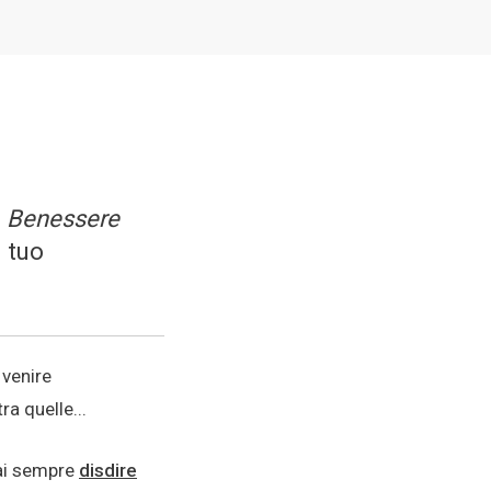
i
Benessere
 tuo
 venire
a quelle...
rai sempre
disdire