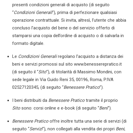
presenti condizioni generali di acquisto (di seguito
“
Condizioni Generali
”), prima di perfezionare qualsiasi
operazione contrattuale. Si invita, altresì, l’utente che abbia
concluso l’acquisto del bene o del servizio offerto di
stamparsi una copia dell’ordine di acquisto o di salvarla in
formato digitale.
Le
Condizioni Generali
regolano l’acquisto a distanza dei
beni e servizi promossi sul sito www.benesserepratico.it
(di seguito il “
Sito
”), di titolarità di Massimo Mondini, con
sede legale in Via Guido Reni 35, 00196, Roma, P.IVA
02527120345, (di seguito “
Benessere Pratico
”).
I beni distribuiti da
Benessere Pratico
tramite il proprio
Sito
sono: corsi online e e-book (di seguito “
Beni
”).
Benessere Pratico
offre inoltre tutta una serie di servizi (di
seguito “
Servizi
”), non collegati alla vendita dei propri
Beni
,