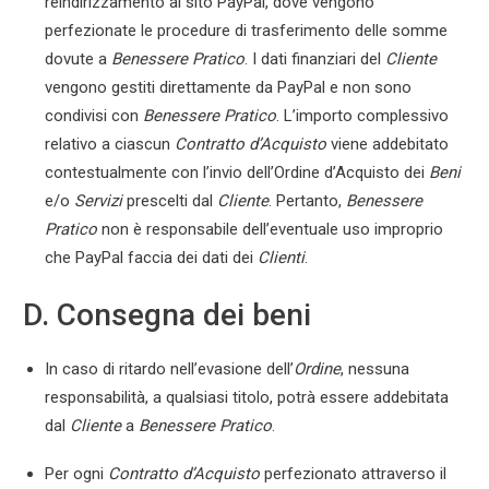
reindirizzamento al sito PayPal, dove vengono
perfezionate le procedure di trasferimento delle somme
dovute a
Benessere Pratico
. I dati finanziari del
Cliente
vengono gestiti direttamente da PayPal e non sono
condivisi con
Benessere Pratico
. L’importo complessivo
relativo a ciascun
Contratto d’Acquisto
viene addebitato
contestualmente con l’invio dell’Ordine d’Acquisto dei
Beni
e/o
Servizi
prescelti dal
Cliente
. Pertanto,
Benessere
Pratico
non è responsabile dell’eventuale uso improprio
che PayPal faccia dei dati dei
Clienti
.
D. Consegna dei beni
In caso di ritardo nell’evasione dell’
Ordine
, nessuna
responsabilità, a qualsiasi titolo, potrà essere addebitata
dal
Cliente
a
Benessere Pratico
.
Per ogni
Contratto d’Acquisto
perfezionato attraverso il