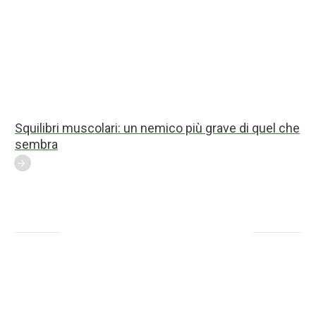
Squilibri muscolari: un nemico più grave di quel che
sembra