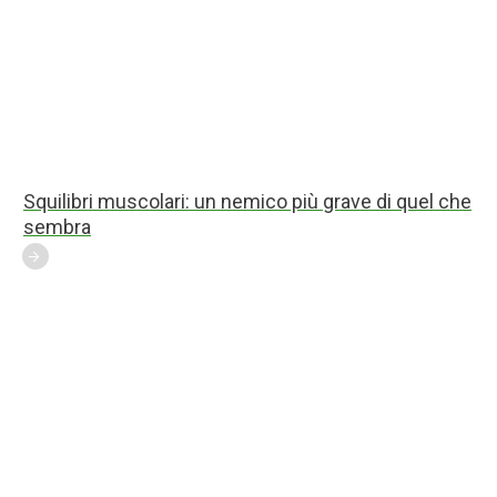
Squilibri muscolari: un nemico più grave di quel che
sembra